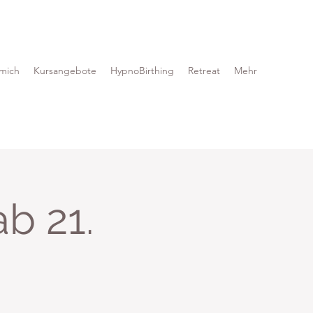
mich
Kursangebote
HypnoBirthing
Retreat
Mehr
b 21.