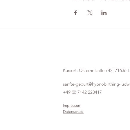
HypnoBirthing
Mel
anie Haberecht
Kursort: Osterholzallee 42, 71636
sanfte-geburt@hypnobirthing-ludw
+49 (0) 7142 223417
Impressum
Datenschutz