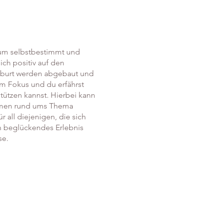
 um selbstbestimmt und
ch positiv auf den
Geburt werden abgebaut und
 im Fokus und du erfährst
tützen kannst. Hierbei kann
hemen rund ums Thema
 all diejenigen, die sich
in beglückendes Erlebnis
se.