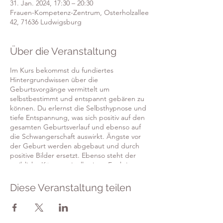
31. Jan. 2024, 17:30 – 20:30
Frauen-Kompetenz-Zentrum, Osterholzallee
42, 71636 Ludwigsburg
Über die Veranstaltung
Im Kurs bekommst du fundiertes
Hintergrundwissen über die
Geburtsvorgänge vermittelt um
selbstbestimmt und entspannt gebären zu
können. Du erlernst die Selbsthypnose und
tiefe Entspannung, was sich positiv auf den
gesamten Geburtsverlauf und ebenso auf
die Schwangerschaft auswirkt. Ängste vor
der Geburt werden abgebaut und durch
positive Bilder ersetzt. Ebenso steht der
weibliche Körper mit all seinen Funktionen
im Fokus und du erfährst wie spielerisch
leicht du deinen Körper während der
Diese Veranstaltung teilen
Geburt in seiner Gebärfähigkeit
unterstützen kannst. Hierbei kann dir auch
dein Geburtsbegleiter zur Seite stehen…
Natürlich werden auch alle anderen