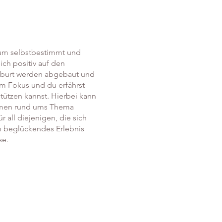
 um selbstbestimmt und
ch positiv auf den
Geburt werden abgebaut und
 im Fokus und du erfährst
tützen kannst. Hierbei kann
hemen rund ums Thema
 all diejenigen, die sich
in beglückendes Erlebnis
se.