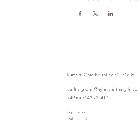
HypnoBirthing
Mel
anie Haberecht
Kursort: Osterholzallee 42, 71636
sanfte-geburt@hypnobirthing-ludw
+49 (0) 7142 223417
Impressum
Datenschutz