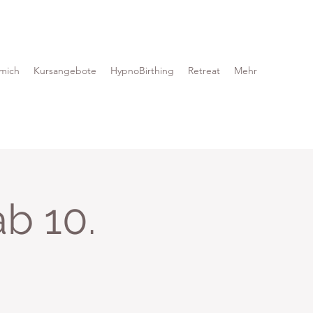
mich
Kursangebote
HypnoBirthing
Retreat
Mehr
b 10.